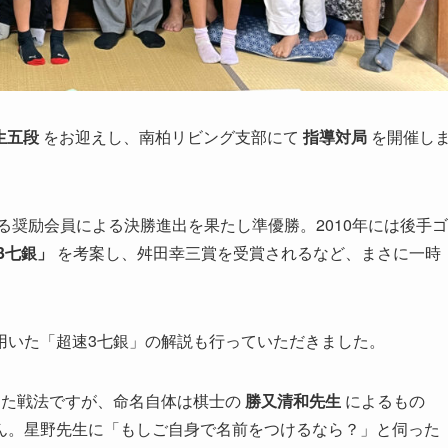
生五段
をお迎えし、南柏リビング支部にて
指導対局
を開催し
る奨励会員による決勝進出を果たし準優勝。2010年には後手ゴ
3七銀」
を考案し、舛田幸三賞を受賞されるなど、まさに一時
用いた「超速3七銀」の解説も行っていただきました。
した戦法ですが、命名自体は棋士の
勝又清和先生
によるもの
ん。星野先生に「もしご自身で名前をつけるなら？」と伺った