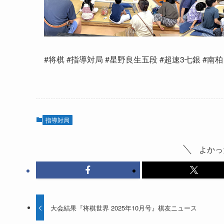
#将棋 #指導対局 #星野良生五段 #超速3七銀 #南
指導対局
よかっ
大会結果『将棋世界 2025年10月号』棋友ニュース