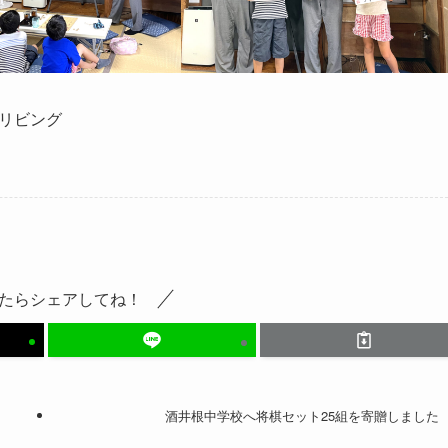
柏リビング
たらシェアしてね！
酒井根中学校へ将棋セット25組を寄贈しました